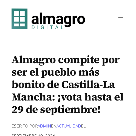
Saltar
al
contenido
Almagro compite por
ser el pueblo más
bonito de Castilla-La
Mancha: ¡vota hasta el
29 de septiembre!
ESCRITO POR
ADMIN
EN
ACTUALIDAD
EL
SEPTIEMBRE 19, 2024