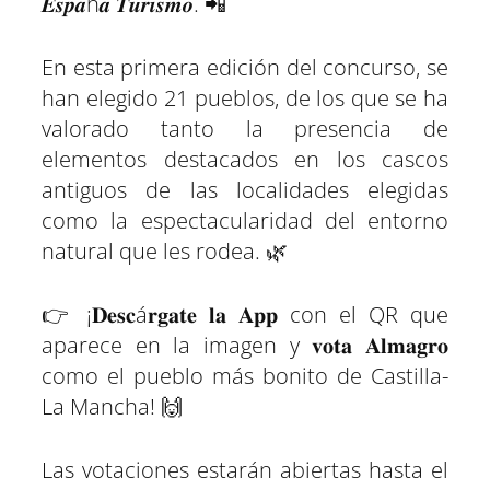
𝑬𝒔𝒑𝒂ñ𝒂 𝑻𝒖𝒓𝒊𝒔𝒎𝒐. 📲
i
i
i
i
i
i
e
k
s
n
p
r
r
r
r
r
r
r
t
e
e
e
e
e
e
)
n
n
n
n
n
n
En esta primera edición del concurso, se
han elegido 21 pueblos, de los que se ha
valorado tanto la presencia de
elementos destacados en los cascos
antiguos de las localidades elegidas
como la espectacularidad del entorno
natural que les rodea. 🌿
👉 ¡𝐃𝐞𝐬𝐜á𝐫𝐠𝐚𝐭𝐞 𝐥𝐚 𝐀𝐩𝐩 con el QR que
aparece en la imagen y 𝐯𝐨𝐭𝐚 𝐀𝐥𝐦𝐚𝐠𝐫𝐨
como el pueblo más bonito de Castilla-
La Mancha! 🙌
Las votaciones estarán abiertas hasta el