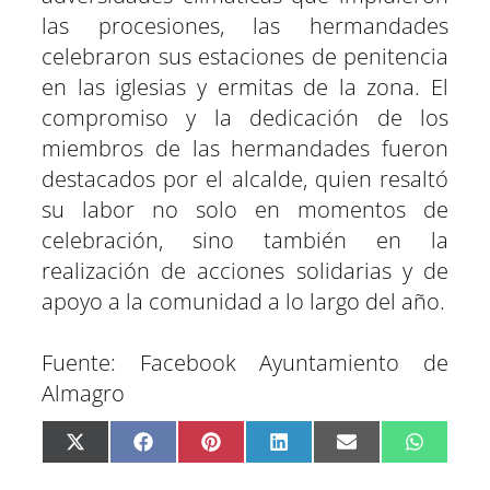
las procesiones, las hermandades
celebraron sus estaciones de penitencia
en las iglesias y ermitas de la zona. El
compromiso y la dedicación de los
miembros de las hermandades fueron
destacados por el alcalde, quien resaltó
su labor no solo en momentos de
celebración, sino también en la
realización de acciones solidarias y de
apoyo a la comunidad a lo largo del año.
Fuente: Facebook Ayuntamiento de
Almagro
C
C
C
C
C
C
X
F
P
L
E
W
o
o
o
o
o
o
(
a
i
i
m
h
m
m
m
m
m
m
T
c
n
n
a
a