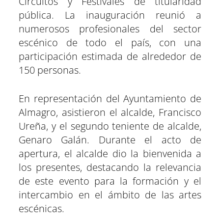
Circuitos y Festivales de titularidad
e
e
e
e
e
e
)
n
n
n
n
n
n
pública. La inauguración reunió a
numerosos profesionales del sector
escénico de todo el país, con una
participación estimada de alrededor de
150 personas.
En representación del Ayuntamiento de
Almagro, asistieron el alcalde, Francisco
Ureña, y el segundo teniente de alcalde,
Genaro Galán. Durante el acto de
apertura, el alcalde dio la bienvenida a
los presentes, destacando la relevancia
de este evento para la formación y el
intercambio en el ámbito de las artes
escénicas.