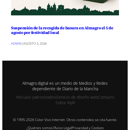
Suspensión de la recogida de basura en Almagro el 5 de
agosto por festividad local
ADMIN
|
AGOSTO 3, 2026
Almagro.digital es un medio de Medios y Redes
dependiente de Diario de la Mancha
Artículos patrocinados
Servicio de diseño web
Contacto
Sobre MyR
© 1995-2026 Color Vivo Internet. Otros contenidos se cita fuente.
¿Quiénes somos?
Aviso Legal
Privacidad y Cookies