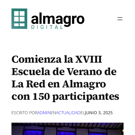
Saltar
al
contenido
Comienza la XVIII
Escuela de Verano de
La Red en Almagro
con 150 participantes
ESCRITO POR
ADMIN
EN
ACTUALIDAD
EL
JUNIO 3, 2025