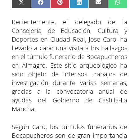
C
C
C
C
C
C
X
F
P
L
E
W
o
o
o
o
o
o
(
a
i
i
m
h
m
m
m
m
m
m
T
c
n
n
a
a
p
p
p
p
p
p
w
e
t
k
i
t
Recientemente, el delegado de la
a
a
a
a
a
a
i
b
e
e
l
s
r
r
r
r
r
r
t
o
r
d
A
Consejería de Educación, Cultura y
t
t
t
t
t
t
t
o
e
I
p
Deportes en Ciudad Real, Jose Caro, ha
i
i
i
i
i
i
e
k
s
n
p
r
r
r
r
r
r
r
t
llevado a cabo una visita a los hallazgos
e
e
e
e
e
e
)
n
n
n
n
n
n
en el túmulo funerario de Bocapucheros
en Almagro. Este sitio arqueológico ha
sido objeto de intensos trabajos de
investigación durante varias semanas,
gracias a la convocatoria anual de
ayudas del Gobierno de Castilla-La
Mancha.
Según Caro, los túmulos funerarios de
Bocapucheros son de gran importancia