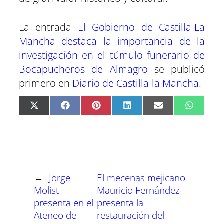
La entrada
El Gobierno de Castilla-La
Mancha destaca la importancia de la
investigación en el túmulo funerario de
Bocapucheros de Almagro
se publicó
primero en
Diario de Castilla-la Mancha
.
C
C
C
C
C
C
X
F
P
L
E
W
o
o
o
o
o
o
(
a
i
i
m
h
m
m
m
m
m
m
T
c
n
n
a
a
p
p
p
p
p
p
w
e
t
k
i
t
a
a
a
a
a
a
i
b
e
e
l
s
r
r
r
r
r
r
t
o
r
d
A
t
t
t
t
t
t
t
o
e
I
p
i
i
i
i
i
i
e
k
s
n
p
r
r
r
r
r
r
r
t
←
Jorge
El mecenas mejicano
e
e
e
e
e
e
)
n
n
n
n
n
n
Molist
Mauricio Fernández
presenta en el
presenta la
Ateneo de
restauración del