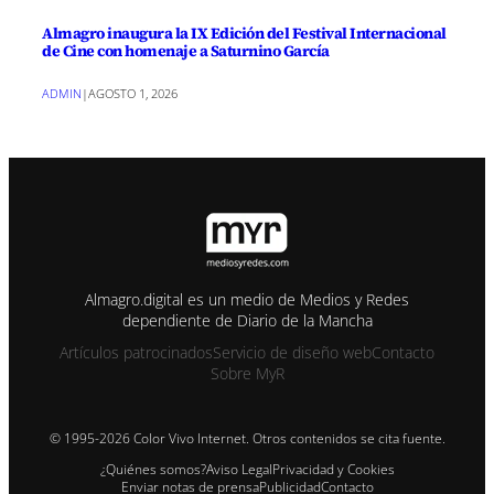
Almagro inaugura la IX Edición del Festival Internacional
de Cine con homenaje a Saturnino García
ADMIN
|
AGOSTO 1, 2026
Almagro.digital es un medio de Medios y Redes
dependiente de Diario de la Mancha
Artículos patrocinados
Servicio de diseño web
Contacto
Sobre MyR
© 1995-2026 Color Vivo Internet. Otros contenidos se cita fuente.
¿Quiénes somos?
Aviso Legal
Privacidad y Cookies
Enviar notas de prensa
Publicidad
Contacto