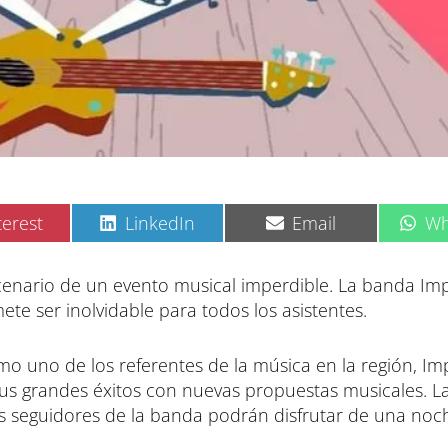
C
C
C
terest
LinkedIn
Email
Wh
o
o
o
m
m
m
p
p
p
scenario de un evento musical imperdible. La banda Im
a
a
a
e ser inolvidable para todos los asistentes.
r
r
r
t
t
t
i
i
i
o uno de los referentes de la música en la región, Im
r
r
r
e
e
e
s grandes éxitos con nuevas propuestas musicales. La
n
n
n
 seguidores de la banda podrán disfrutar de una noch