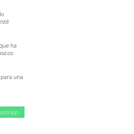
do
esté
 que ha
úsicos
e para una
atsApp