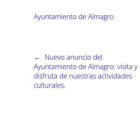
r
r
r
t
t
t
Ayuntamiento de Almagro
i
i
i
r
r
r
e
e
e
n
n
n
←
Nuevo anuncio del
Ayuntamiento de Almagro: visita y
disfruta de nuestras actividades
culturales.