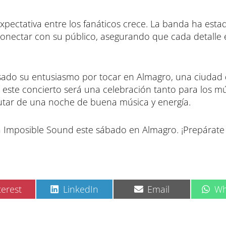
xpectativa entre los fanáticos crece. La banda ha esta
nectar con su público, asegurando que cada detalle 
sado su entusiasmo por tocar en Almagro, una ciudad
, este concierto será una celebración tanto para los m
rutar de una noche de buena música y energía.
 a Imposible Sound este sábado en Almagro. ¡Prepárat
C
C
C
terest
LinkedIn
Email
Wh
o
o
o
m
m
m
p
p
p
a
a
a