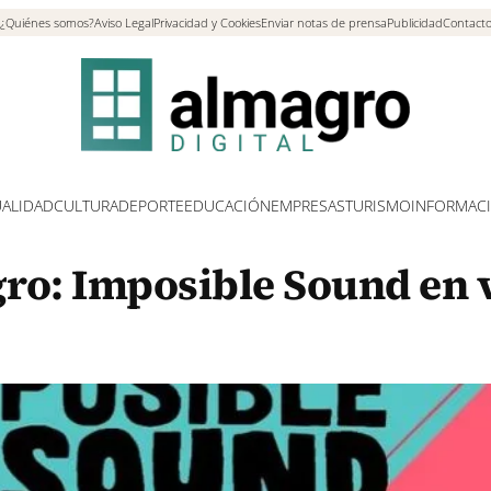
¿Quiénes somos?
Aviso Legal
Privacidad y Cookies
Enviar notas de prensa
Publicidad
Contact
ALIDAD
CULTURA
DEPORTE
EDUCACIÓN
EMPRESAS
TURISMO
INFORMAC
ro: Imposible Sound en 