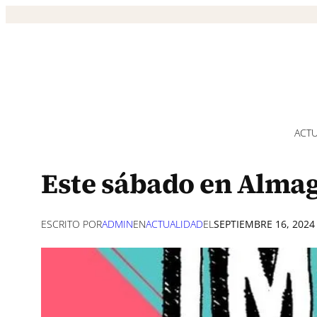
Saltar
al
contenido
ACTU
Este sábado en Almag
ESCRITO POR
ADMIN
EN
ACTUALIDAD
EL
SEPTIEMBRE 16, 2024