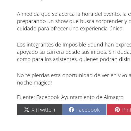
A medida que se acerca la hora del evento, la e
preparando un show que busca sorprender y co
cuidado para ofrecer una experiencia única.
Los integrantes de Imposible Sound han expre
apoyado su carrera desde sus inicios. Sin duda
como para los asistentes, quienes podrán disf
No te pierdas esta oportunidad de ver en vivo
noche mágica!
Fuente: Facebook Ayuntamiento de Almagro
C
C
C
X (Twitter)
Facebook
Pin
o
o
o
m
m
m
p
p
p
a
a
a