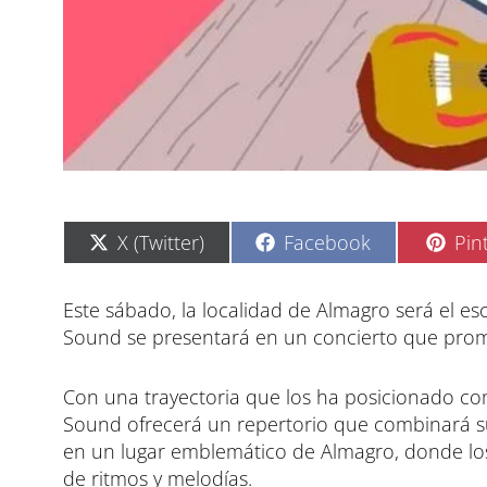
C
C
C
X (Twitter)
Facebook
Pin
o
o
o
m
m
m
p
p
p
Este sábado, la localidad de Almagro será el e
a
a
a
Sound se presentará en un concierto que promet
r
r
r
t
t
t
i
i
i
Con una trayectoria que los ha posicionado com
r
r
r
e
e
e
Sound ofrecerá un repertorio que combinará su
n
n
n
en un lugar emblemático de Almagro, donde los
de ritmos y melodías.