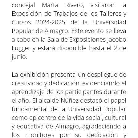
concejal Marta Rivero, visitaron la
i
i
i
i
i
i
e
k
s
n
p
r
r
r
r
r
r
r
t
Exposición de Trabajos de los Talleres y
e
e
e
e
e
e
)
n
n
n
n
n
n
Cursos 2024-2025 de la Universidad
Popular de Almagro. Este evento se lleva
a cabo en la Sala de Exposiciones Jacobo
Fugger y estará disponible hasta el 2 de
junio.
La exhibición presenta un despliegue de
creatividad y dedicación, evidenciando el
aprendizaje de los participantes durante
el año. El alcalde Núñez destacó el papel
fundamental de la Universidad Popular
como epicentro de la vida social, cultural
y educativa de Almagro, agradeciendo a
los monitores por su dedicación y