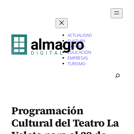
Saltar
al
contenido
ACTUALIDAD
CULTURA
DEPORTE
EDUCACIÓN
EMPRESAS
TURISMO
B
U
S
C
A
R
Programación
Cultural del Teatro La