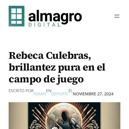
Saltar
al
contenido
Rebeca Culebras,
brillantez pura en el
campo de juego
ESCRITO POR
EN
EL
ADMIN
DEPORTE
NOVIEMBRE 27, 2024