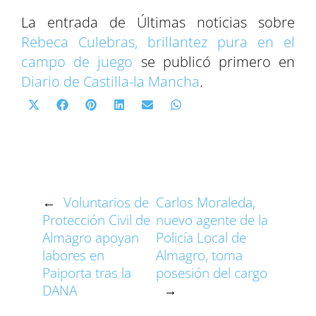
La entrada de Últimas noticias sobre
Rebeca Culebras, brillantez pura en el
campo de juego
se publicó primero en
Diario de Castilla-la Mancha
.
C
C
C
C
C
C
X
F
P
L
E
W
o
o
o
o
o
o
(
a
i
i
m
h
m
m
m
m
m
m
T
c
n
n
a
a
p
p
p
p
p
p
w
e
t
k
i
t
a
a
a
a
a
a
i
b
e
e
l
s
r
r
r
r
r
r
t
o
r
d
A
t
t
t
t
t
t
t
o
e
I
p
←
Voluntarios de
Carlos Moraleda,
i
i
i
i
i
i
e
k
s
n
p
Protección Civil de
nuevo agente de la
r
r
r
r
r
r
r
t
Almagro apoyan
Policía Local de
e
e
e
e
e
e
)
labores en
Almagro, toma
n
n
n
n
n
n
Paiporta tras la
posesión del cargo
DANA
→