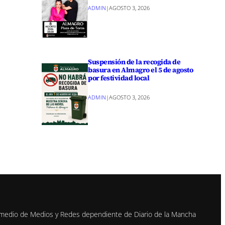
ADMIN
|
AGOSTO 3, 2026
Suspensión de la recogida de
basura en Almagro el 5 de agosto
por festividad local
ADMIN
|
AGOSTO 3, 2026
n medio de Medios y Redes dependiente de Diario de la Mancha