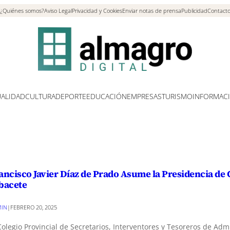
¿Quiénes somos?
Aviso Legal
Privacidad y Cookies
Enviar notas de prensa
Publicidad
Contact
ALIDAD
CULTURA
DEPORTE
EDUCACIÓN
EMPRESAS
TURISMO
INFORMAC
ancisco Javier Díaz de Prado Asume la Presidencia de
bacete
IN
|
FEBRERO 20, 2025
Colegio Provincial de Secretarios, Interventores y Tesoreros de Adm