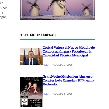
ral
o, se
 la
egio,
TE PUEDE INTERESAR
Cosital Valora el Nuevo Modelo de
Colaboración para Fortalecer la
Capacidad Técnica Municipal
ADMIN
|
AGOSTO 7, 2026
Gran Noche Musical en Almagro:
Concierto de Camela y DJ Juanma
Redondo
ADMIN
|
AGOSTO 6, 2026