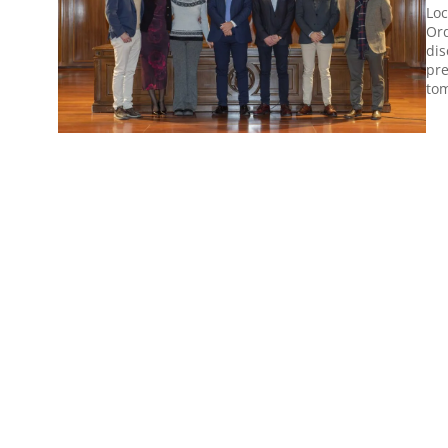
Loc
Ord
dis
pre
to