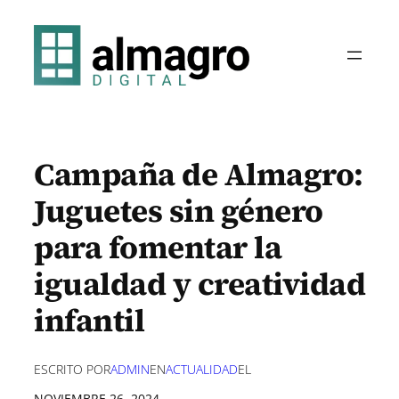
Saltar
al
contenido
Campaña de Almagro:
Juguetes sin género
para fomentar la
igualdad y creatividad
infantil
ESCRITO POR
ADMIN
EN
ACTUALIDAD
EL
NOVIEMBRE 26, 2024