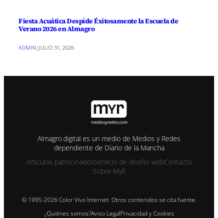
Fiesta Acuática Despide Éxitosamente la Escuela de
Verano 2026 en Almagro
ADMIN
|
JULIO 31, 2026
Almagro.digital es un medio de Medios y Redes
dependiente de Diario de la Mancha
Artículos patrocinados
Servicio de diseño web
Contacto
Sobre MyR
© 1995-2026 Color Vivo Internet. Otros contenidos se cita fuente.
¿Quiénes somos?
Aviso Legal
Privacidad y Cookies