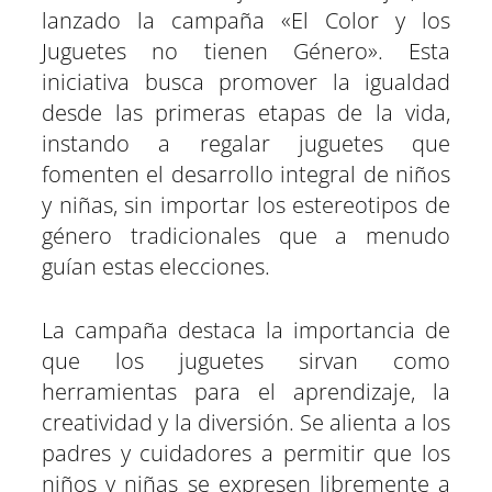
t
t
t
t
t
t
t
o
e
I
p
lanzado la campaña «El Color y los
i
i
i
i
i
i
e
k
s
n
p
r
r
r
r
r
r
r
t
Juguetes no tienen Género». Esta
e
e
e
e
e
e
)
n
n
n
n
n
n
iniciativa busca promover la igualdad
desde las primeras etapas de la vida,
instando a regalar juguetes que
fomenten el desarrollo integral de niños
y niñas, sin importar los estereotipos de
género tradicionales que a menudo
guían estas elecciones.
La campaña destaca la importancia de
que los juguetes sirvan como
herramientas para el aprendizaje, la
creatividad y la diversión. Se alienta a los
padres y cuidadores a permitir que los
niños y niñas se expresen libremente a