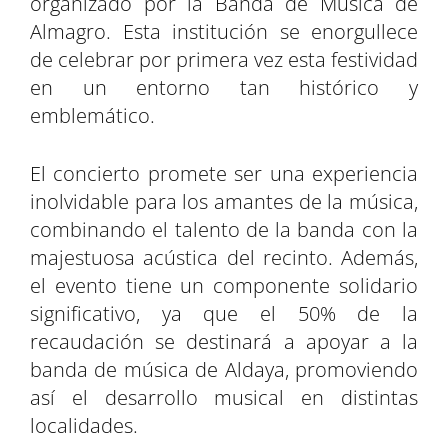
organizado por la Banda de Música de
r
r
r
r
r
r
r
t
Almagro. Esta institución se enorgullece
e
e
e
e
e
e
)
n
n
n
n
n
n
de celebrar por primera vez esta festividad
en un entorno tan histórico y
emblemático.
El concierto promete ser una experiencia
inolvidable para los amantes de la música,
combinando el talento de la banda con la
majestuosa acústica del recinto. Además,
el evento tiene un componente solidario
significativo, ya que el 50% de la
recaudación se destinará a apoyar a la
banda de música de Aldaya, promoviendo
así el desarrollo musical en distintas
localidades.