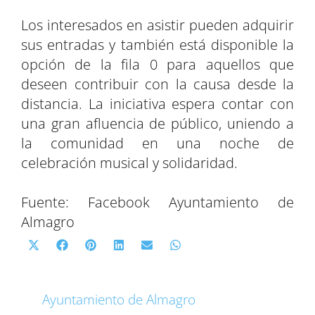
Los interesados en asistir pueden adquirir
sus entradas y también está disponible la
opción de la fila 0 para aquellos que
deseen contribuir con la causa desde la
distancia. La iniciativa espera contar con
una gran afluencia de público, uniendo a
la comunidad en una noche de
celebración musical y solidaridad.
Fuente: Facebook Ayuntamiento de
Almagro
C
C
C
C
C
C
X
F
P
L
E
W
o
o
o
o
o
o
(
a
i
i
m
h
m
m
m
m
m
m
T
c
n
n
a
a
p
p
p
p
p
p
w
e
t
k
i
t
Ayuntamiento de Almagro
a
a
a
a
a
a
i
b
e
e
l
s