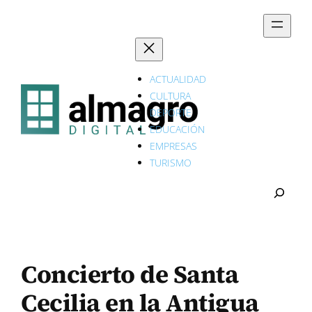
Saltar
al
contenido
ACTUALIDAD
CULTURA
DEPORTE
EDUCACIÓN
EMPRESAS
TURISMO
B
U
S
C
A
R
Concierto de Santa
Cecilia en la Antigua