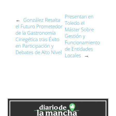
r
r
r
r
r
r
t
o
r
d
A
t
t
t
t
t
t
t
o
e
I
p
i
i
i
i
i
i
e
k
s
n
p
Presentan en
←
González Resalta
r
r
r
r
r
r
r
t
Toledo el
e
e
e
e
e
e
el Futuro Prometedor
)
Máster Sobre
n
n
n
n
n
n
de la Gastronomía
Gestión y
Cinegética tras Éxito
Funcionamiento
en Participación y
de Entidades
Debates de Alto Nivel
Locales
→