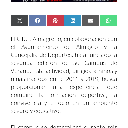
C
C
C
C
C
C
X
F
P
L
E
W
o
o
o
o
o
o
(
a
i
i
m
h
m
m
m
m
m
m
T
c
n
n
a
a
p
p
p
p
p
p
w
e
t
k
i
t
El C.D.F. Almagreño, en colaboración con
a
a
a
a
a
a
i
b
e
e
l
s
r
r
r
r
r
r
t
o
r
d
A
el Ayuntamiento de Almagro y la
t
t
t
t
t
t
t
o
e
I
p
Concejalía de Deportes, ha anunciado la
i
i
i
i
i
i
e
k
s
n
p
r
r
r
r
r
r
r
t
segunda edición de su Campus de
e
e
e
e
e
e
)
n
n
n
n
n
n
Verano. Esta actividad, dirigida a niños y
niñas nacidos entre 2011 y 2019, busca
proporcionar una experiencia que
combine la formación deportiva, la
convivencia y el ocio en un ambiente
seguro y educativo.
El campus se desarrollará durante seis