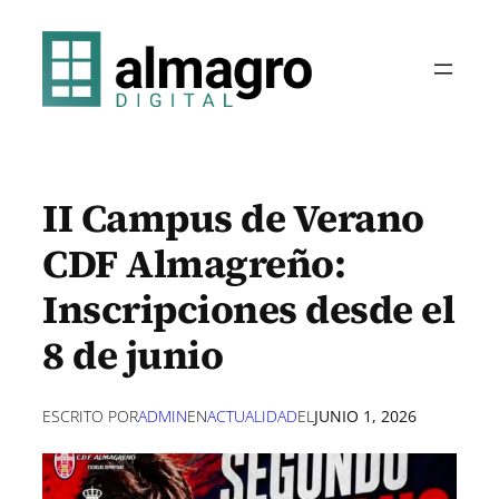
Saltar
al
contenido
II Campus de Verano
CDF Almagreño:
Inscripciones desde el
8 de junio
ESCRITO POR
ADMIN
EN
ACTUALIDAD
EL
JUNIO 1, 2026