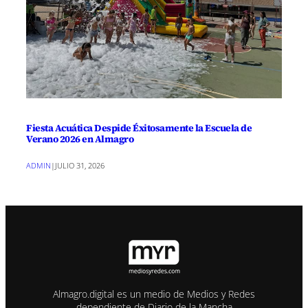
Fiesta Acuática Despide Éxitosamente la Escuela de
Verano 2026 en Almagro
ADMIN
|
JULIO 31, 2026
Almagro.digital es un medio de Medios y Redes
dependiente de Diario de la Mancha