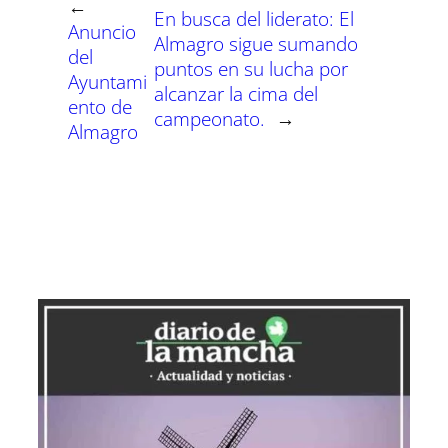
n
n
n
n
n
n
←
En busca del liderato: El
Anuncio
Almagro sigue sumando
del
puntos en su lucha por
Ayuntami
alcanzar la cima del
ento de
campeonato.
→
Almagro