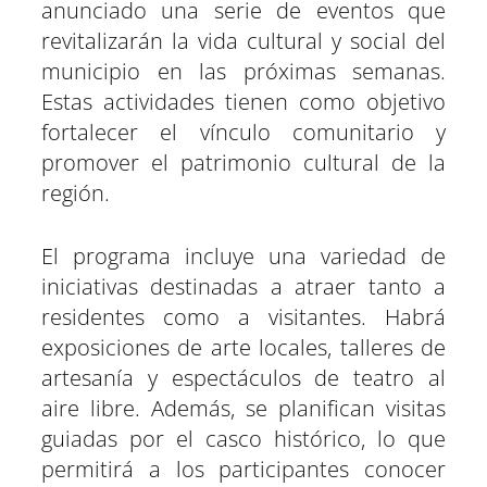
r
r
r
r
r
r
t
o
r
d
A
anunciado una serie de eventos que
t
t
t
t
t
t
t
o
e
I
p
revitalizarán la vida cultural y social del
i
i
i
i
i
i
e
k
s
n
p
r
r
r
r
r
r
r
t
municipio en las próximas semanas.
e
e
e
e
e
e
)
n
n
n
n
n
n
Estas actividades tienen como objetivo
fortalecer el vínculo comunitario y
promover el patrimonio cultural de la
región.
El programa incluye una variedad de
iniciativas destinadas a atraer tanto a
residentes como a visitantes. Habrá
exposiciones de arte locales, talleres de
artesanía y espectáculos de teatro al
aire libre. Además, se planifican visitas
guiadas por el casco histórico, lo que
permitirá a los participantes conocer