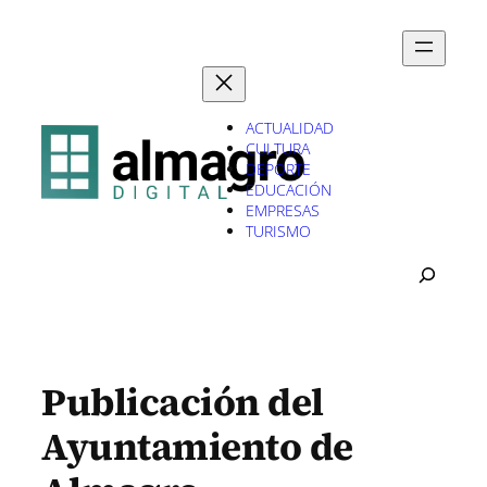
Saltar
al
contenido
ACTUALIDAD
CULTURA
DEPORTE
EDUCACIÓN
EMPRESAS
TURISMO
B
U
S
C
A
R
Publicación del
Ayuntamiento de