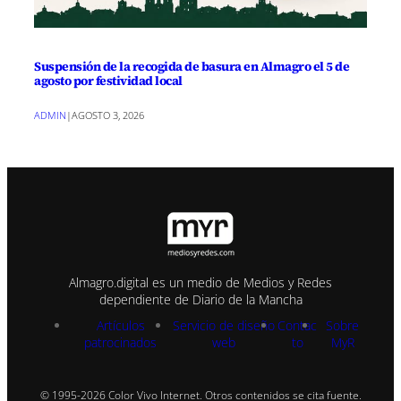
Suspensión de la recogida de basura en Almagro el 5 de
agosto por festividad local
ADMIN
|
AGOSTO 3, 2026
Almagro.digital es un medio de Medios y Redes
dependiente de Diario de la Mancha
Artículos
Servicio de diseño
Contac
Sobre
patrocinados
web
to
MyR
© 1995-2026 Color Vivo Internet. Otros contenidos se cita fuente.