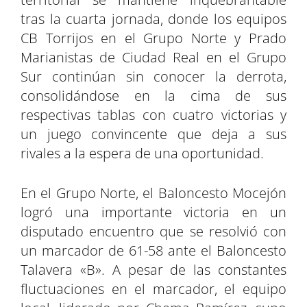
a
a
a
a
a
a
i
b
e
e
l
s
tras la cuarta jornada, donde los equipos
r
r
r
r
r
r
t
o
r
d
A
t
t
t
t
t
t
t
o
e
I
p
CB Torrijos en el Grupo Norte y Prado
i
i
i
i
i
i
e
k
s
n
p
Marianistas de Ciudad Real en el Grupo
r
r
r
r
r
r
r
t
Sur continúan sin conocer la derrota,
e
e
e
e
e
e
)
n
n
n
n
n
n
consolidándose en la cima de sus
respectivas tablas con cuatro victorias y
un juego convincente que deja a sus
rivales a la espera de una oportunidad.
En el Grupo Norte, el Baloncesto Mocejón
logró una importante victoria en un
disputado encuentro que se resolvió con
un marcador de 61-58 ante el Baloncesto
Talavera «B». A pesar de las constantes
fluctuaciones en el marcador, el equipo