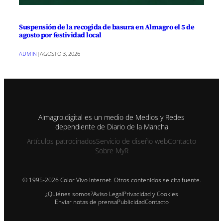
Suspensión de la recogida de basura en Almagro el 5 de
agosto por festividad local
ADMIN
|
AGOSTO 3, 2026
Almagro.digital es un medio de Medios y Redes
dependiente de Diario de la Mancha
Artículos patrocinados
Servicio de diseño web
Contacto
Sobre MyR
© 1995-2026 Color Vivo Internet. Otros contenidos se cita fuente.
¿Quiénes somos?
Aviso Legal
Privacidad y Cookies
Enviar notas de prensa
Publicidad
Contacto